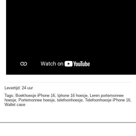
Levertijd: 24 uur
Tags:
Boekhoesje iPhone 16,
Iphone 16 hoesje,
Leren portemonnee
hoesje,
Portemonnee hoesje,
telefoonhoesje,
Telefoonhoesje iPhone 16,
Wallet case