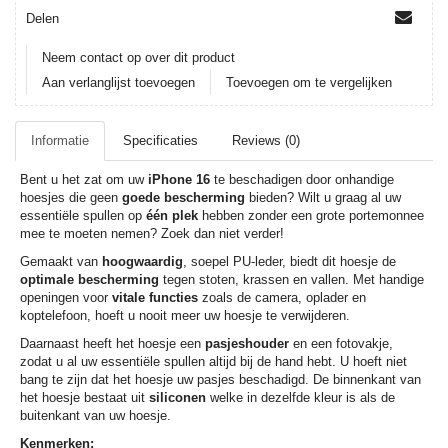
Delen
Neem contact op over dit product
Aan verlanglijst toevoegen
Toevoegen om te vergelijken
Informatie
Specificaties
Reviews (0)
Bent u het zat om uw
iPhone 16
te beschadigen door onhandige
hoesjes die geen
goede bescherming
bieden? Wilt u graag al uw
essentiële spullen op
één plek
hebben zonder een grote portemonnee
mee te moeten nemen? Zoek dan niet verder!
Gemaakt van
hoogwaardig
, soepel PU-leder, biedt dit hoesje de
optimale bescherming
tegen stoten, krassen en vallen. Met handige
openingen voor
vitale functies
zoals de camera, oplader en
koptelefoon, hoeft u nooit meer uw hoesje te verwijderen.
Daarnaast heeft het hoesje een
pasjeshouder
en een fotovakje,
zodat u al uw essentiële spullen altijd bij de hand hebt. U hoeft niet
bang te zijn dat het hoesje uw pasjes beschadigd. De binnenkant van
het hoesje bestaat uit
siliconen
welke in dezelfde kleur is als de
buitenkant van uw hoesje.
Kenmerken: