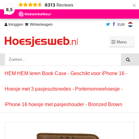
×
6313
Reviews
Wij slaan cookies op om onze website te verbeteren. Is dat akkoord?
Ja
8,5
Nee
Meer over cookies »
Inloggen
Winkelwagen
EUR
HEM HEM leren Book Case - Geschikt voor iPhone 16 -
Hoesje met 3 pasjesuitsnedes - Portemonneehoesje -
iPhone 16 hoesje met pasjeshouder - Bronzed Brown