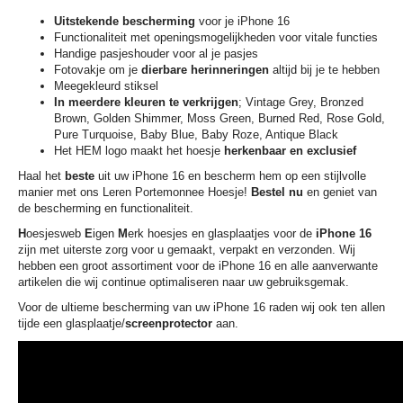
Uitstekende bescherming
voor je iPhone 16
Functionaliteit met openingsmogelijkheden voor vitale functies
Handige pasjeshouder voor al je pasjes
Fotovakje om je
dierbare herinneringen
altijd bij je te hebben
Meegekleurd stiksel
In meerdere kleuren te verkrijgen
; Vintage Grey, Bronzed
Brown, Golden Shimmer, Moss Green, Burned Red, Rose Gold,
Pure Turquoise, Baby Blue, Baby Roze, Antique Black
Het HEM logo maakt het hoesje
herkenbaar en exclusief
Haal het
beste
uit uw iPhone 16 en bescherm hem op een stijlvolle
manier met ons Leren Portemonnee Hoesje!
Bestel nu
en geniet van
de bescherming en functionaliteit.
H
oesjesweb
E
igen
M
erk hoesjes en glasplaatjes voor de
iPhone 16
zijn met uiterste zorg voor u gemaakt, verpakt en verzonden. Wij
hebben een groot assortiment voor de iPhone 16 en alle aanverwante
artikelen die wij continue optimaliseren naar uw gebruiksgemak.
Voor de ultieme bescherming van uw iPhone 16 raden wij ook ten allen
tijde een glasplaatje/
screenprotector
aan.