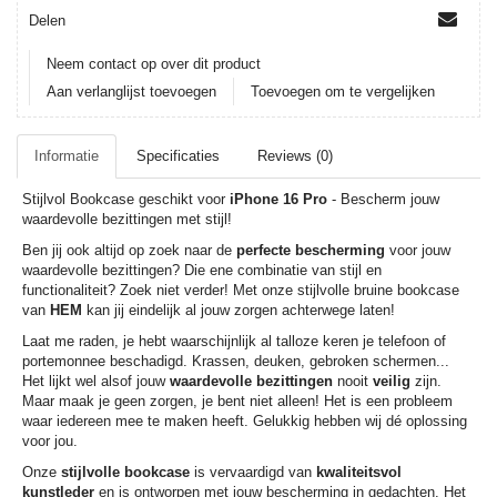
Delen
Neem contact op over dit product
Aan verlanglijst toevoegen
Toevoegen om te vergelijken
Informatie
Specificaties
Reviews (0)
Stijlvol Bookcase geschikt voor
iPhone 16 Pro
- Bescherm jouw
waardevolle bezittingen met stijl!
Ben jij ook altijd op zoek naar de
perfecte bescherming
voor jouw
waardevolle bezittingen? Die ene combinatie van stijl en
functionaliteit? Zoek niet verder! Met onze stijlvolle bruine bookcase
van
HEM
kan jij eindelijk al jouw zorgen achterwege laten!
Laat me raden, je hebt waarschijnlijk al talloze keren je telefoon of
portemonnee beschadigd. Krassen, deuken, gebroken schermen...
Het lijkt wel alsof jouw
waardevolle bezittingen
nooit
veilig
zijn.
Maar maak je geen zorgen, je bent niet alleen! Het is een probleem
waar iedereen mee te maken heeft. Gelukkig hebben wij dé oplossing
voor jou.
Onze
stijlvolle bookcase
is vervaardigd van
kwaliteitsvol
kunstleder
en is ontworpen met jouw bescherming in gedachten. Het