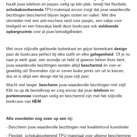
houdt jouw telefoon en pasjes veilig op één plek, terwijl het flexibele,
schokabsorberende
TPU-materiaal ervoor zorgt dat jouw waardevolle
bezittingen beschermd blijven tegen stoten en vallen. Met drie
uitsneden met een anti-inscheur rand voor pasjes, een vakje voor
briefgeld en een fotovakje biedt deze bookcase ook
voldoende
opbergruimte
voor al jouw benodigdheden.
Met onze stijlvolle gekleurde buitenkant en grijze binnenkant
design
past de bookcase perfect bij elke outfit en elke
gelegenheid
. Of je nu
naar je werk gaat, een avondje uit hebt of gewoon lekker thuis bent,
jouw waardevolle bezittingen worden altijd
beschermd
én zien er
geweldig uit! Bovendien zijn er zeven leuke prints om uit te kiezen,
dus er is altijd een design dat bij jouw stijl past.
Wacht niet langer,
bescherm
jouw waardevolle bezittingen met stijl!
Klik nu op de bestelknop en zorg ervoor dat jouw
telefoon
en
portemonnee
voortaan veilig en beschermd zijn met het stijlvolle
bookcase van
HEM
.
Alle voordelen nog even op een rij:
- Bescherm jouw waardevolle bezittingen met kwaliteitsvol kunstleder
- Flexibel, schokabsorberend TPU materiaal voor ultieme bescherming