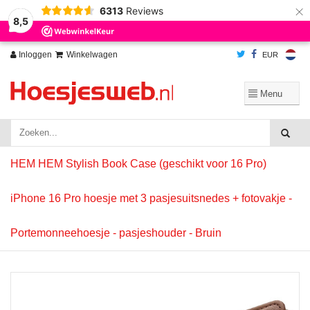
×
6313
Reviews
Wij slaan cookies op om onze website te verbeteren. Is dat akkoord?
Ja
8,5
Nee
Meer over cookies »
Inloggen
Winkelwagen
EUR
HEM HEM Stylish Book Case (geschikt voor 16 Pro)
iPhone 16 Pro hoesje met 3 pasjesuitsnedes + fotovakje -
Portemonneehoesje - pasjeshouder - Bruin