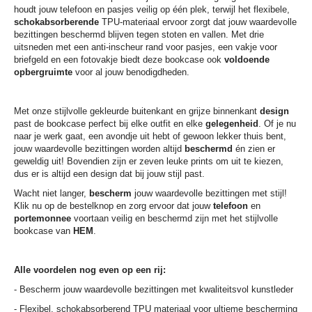
houdt jouw telefoon en pasjes veilig op één plek, terwijl het flexibele,
schokabsorberende
TPU-materiaal ervoor zorgt dat jouw waardevolle
bezittingen beschermd blijven tegen stoten en vallen. Met drie
uitsneden met een anti-inscheur rand voor pasjes, een vakje voor
briefgeld en een fotovakje biedt deze bookcase ook
voldoende
opbergruimte
voor al jouw benodigdheden.
Met onze stijlvolle gekleurde buitenkant en grijze binnenkant
design
past de bookcase perfect bij elke outfit en elke
gelegenheid
. Of je nu
naar je werk gaat, een avondje uit hebt of gewoon lekker thuis bent,
jouw waardevolle bezittingen worden altijd
beschermd
én zien er
geweldig uit! Bovendien zijn er zeven leuke prints om uit te kiezen,
dus er is altijd een design dat bij jouw stijl past.
Wacht niet langer,
bescherm
jouw waardevolle bezittingen met stijl!
Klik nu op de bestelknop en zorg ervoor dat jouw
telefoon
en
portemonnee
voortaan veilig en beschermd zijn met het stijlvolle
bookcase van
HEM
.
Alle voordelen nog even op een rij:
- Bescherm jouw waardevolle bezittingen met kwaliteitsvol kunstleder
- Flexibel, schokabsorberend TPU materiaal voor ultieme bescherming