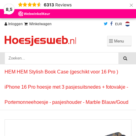
×
6313
Reviews
Wij slaan cookies op om onze website te verbeteren. Is dat akkoord?
Ja
8,5
Nee
Meer over cookies »
Inloggen
Winkelwagen
EUR
HEM HEM Stylish Book Case (geschikt voor 16 Pro )
iPhone 16 Pro hoesje met 3 pasjesuitsnedes + fotovakje -
Portemonneehoesje - pasjeshouder - Marble Blauw/Goud