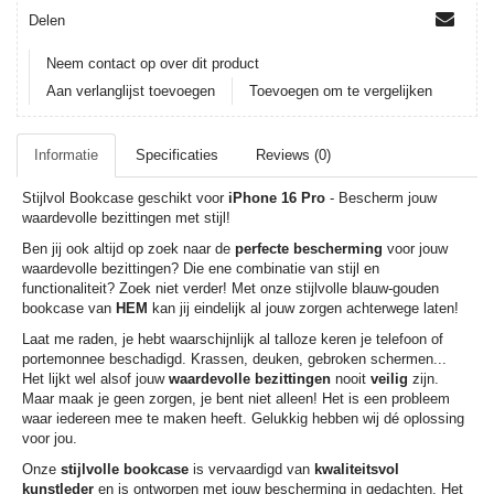
Delen
Neem contact op over dit product
Aan verlanglijst toevoegen
Toevoegen om te vergelijken
Informatie
Specificaties
Reviews (0)
Stijlvol Bookcase geschikt voor
iPhone 16 Pro
- Bescherm jouw
waardevolle bezittingen met stijl!
Ben jij ook altijd op zoek naar de
perfecte bescherming
voor jouw
waardevolle bezittingen? Die ene combinatie van stijl en
functionaliteit? Zoek niet verder! Met onze stijlvolle blauw-gouden
bookcase van
HEM
kan jij eindelijk al jouw zorgen achterwege laten!
Laat me raden, je hebt waarschijnlijk al talloze keren je telefoon of
portemonnee beschadigd. Krassen, deuken, gebroken schermen...
Het lijkt wel alsof jouw
waardevolle bezittingen
nooit
veilig
zijn.
Maar maak je geen zorgen, je bent niet alleen! Het is een probleem
waar iedereen mee te maken heeft. Gelukkig hebben wij dé oplossing
voor jou.
Onze
stijlvolle bookcase
is vervaardigd van
kwaliteitsvol
kunstleder
en is ontworpen met jouw bescherming in gedachten. Het