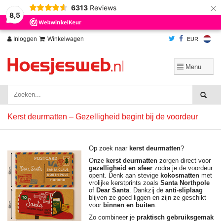
×
6313
Reviews
Wij slaan cookies op om onze website te verbeteren. Is dat akkoord?
Ja
8,5
Nee
Meer over cookies »
Inloggen
Winkelwagen
EUR
Kerst deurmatten – Gezelligheid begint bij de voordeur
Op zoek naar
kerst deurmatten
?
Onze
kerst deurmatten
zorgen direct voor
gezelligheid en sfeer
zodra je de voordeur
opent. Denk aan stevige
kokosmatten
met
vrolijke kerstprints zoals
Santa Northpole
of
Dear Santa
. Dankzij de
anti-sliplaag
blijven ze goed liggen en zijn ze geschikt
voor
binnen en buiten
.
Zo combineer je
praktisch gebruiksgemak