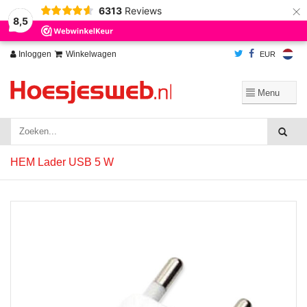
×
6313
Reviews
Wij slaan cookies op om onze website te verbeteren. Is dat akkoord?
Ja
8,5
Nee
Meer over cookies »
Inloggen
Winkelwagen
EUR
HEM Lader USB 5 W