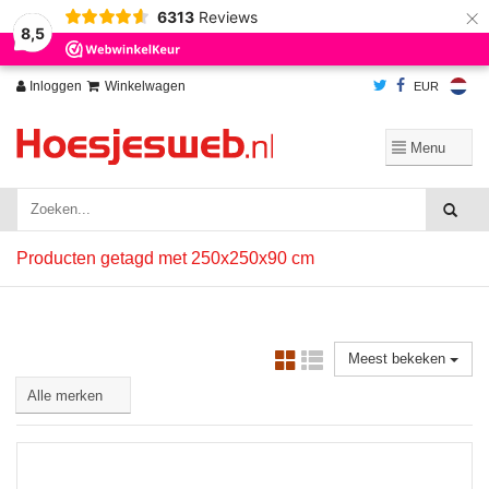
×
6313
Reviews
Wij slaan cookies op om onze website te verbeteren. Is dat akkoord?
Ja
8,5
Nee
Meer over cookies »
Inloggen
Winkelwagen
EUR
Producten getagd met 250x250x90 cm
Meest bekeken