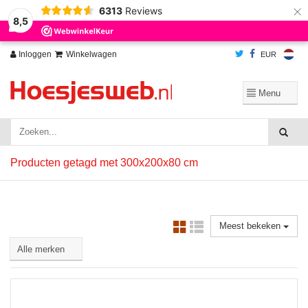
×
6313
Reviews
Wij slaan cookies op om onze website te verbeteren. Is dat akkoord?
Ja
8,5
Nee
Meer over cookies »
Inloggen
Winkelwagen
EUR
Producten getagd met 300x200x80 cm
Meest bekeken