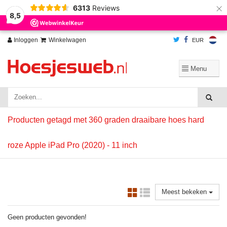
×
6313
Reviews
Wij slaan cookies op om onze website te verbeteren. Is dat akkoord?
Ja
8,5
Nee
Meer over cookies »
Inloggen
Winkelwagen
EUR
Producten getagd met 360 graden draaibare hoes hard
roze Apple iPad Pro (2020) - 11 inch
Meest bekeken
Geen producten gevonden!