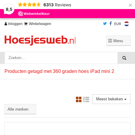
×
6313
Reviews
Wij slaan cookies op om onze website te verbeteren. Is dat akkoord?
Ja
8,5
Nee
Meer over cookies »
Inloggen
Winkelwagen
EUR
Producten getagd met 360 graden hoes iPad mini 2
Meest bekeken