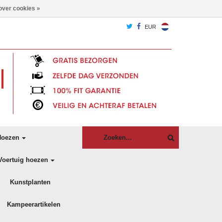
over cookies »
EUR
oezen
Voertuig hoezen
Kunstplanten
Kampeerartikelen