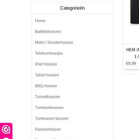
Categorieën
Home
Bakfietshoezen
Motor / Scooterhoezen
HEM iP
Telefoonhoesjes
1 
€9,99
iPad Hoezen
Tablet hoezen
BBQ Hoezen
Tuinsethoezen
Tuinbankhoezen
Tuinkussen tasssen
Parasolhoezen