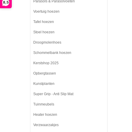
Parasols & Parasolvoeten
8,5
Voertuig hoezen
Tafel hoezen
Stoel hoezen
Droogmolenhoes
Schommelbank hoezen
Kerstshop 2025
Opbergtassen
Kunstplanten
Super Grip - Anti Slip Mat
Tuinmeubels
Heater hoezen
Verzwaarzakjes