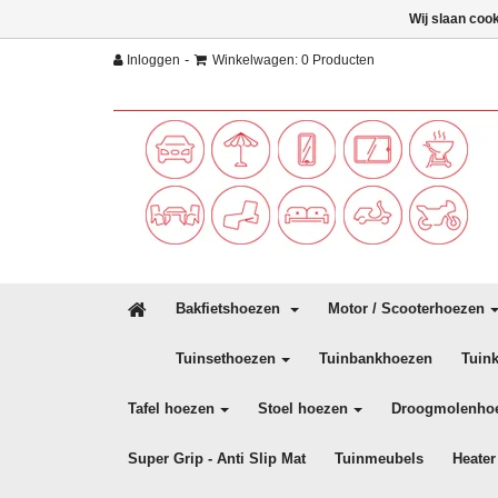
Wij slaan coo
-
Inloggen
Winkelwagen: 0 Producten
Bakfietshoezen
Motor / Scooterhoezen
Tuinsethoezen
Tuinbankhoezen
Tuin
Tafel hoezen
Stoel hoezen
Droogmolenho
Super Grip - Anti Slip Mat
Tuinmeubels
Heater