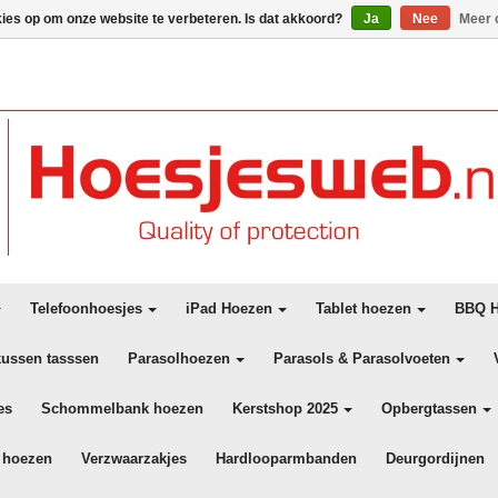
kies op om onze website te verbeteren. Is dat akkoord?
Ja
Nee
Meer 
Telefoonhoesjes
iPad Hoezen
Tablet hoezen
BBQ H
kussen tasssen
Parasolhoezen
Parasols & Parasolvoeten
es
Schommelbank hoezen
Kerstshop 2025
Opbergtassen
 hoezen
Verzwaarzakjes
Hardlooparmbanden
Deurgordijnen