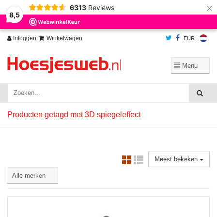
×
6313
Reviews
Wij slaan cookies op om onze website te verbeteren. Is dat akkoord?
Ja
8,5
Nee
Meer over cookies »
Inloggen
Winkelwagen
EUR
Producten getagd met 3D spiegeleffect
Meest bekeken