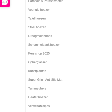
Parasols & Parasolvoeten
8,5
Voertuig hoezen
Tafel hoezen
Stoel hoezen
Droogmolenhoes
Schommelbank hoezen
Kerstshop 2025
Opbergtassen
Kunstplanten
Super Grip - Anti Slip Mat
Tuinmeubels
Heater hoezen
Verzwaarzakjes