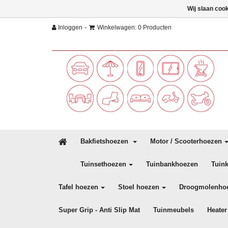
Wij slaan coo
-
Inloggen
Winkelwagen: 0 Producten
Bakfietshoezen
Motor / Scooterhoezen
Tuinsethoezen
Tuinbankhoezen
Tuin
Tafel hoezen
Stoel hoezen
Droogmolenho
Super Grip - Anti Slip Mat
Tuinmeubels
Heater