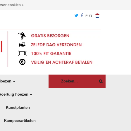
over cookies »
EUR
oezen
Voertuig hoezen
Kunstplanten
Kampeerartikelen