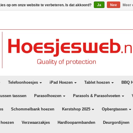
kies op om onze website te verbeteren. Is dat akkoord?
Ja
Nee
Meer 
Telefoonhoesjes
iPad Hoezen
Tablet hoezen
BBQ H
kussen tasssen
Parasolhoezen
Parasols & Parasolvoeten
es
Schommelbank hoezen
Kerstshop 2025
Opbergtassen
 hoezen
Verzwaarzakjes
Hardlooparmbanden
Deurgordijnen