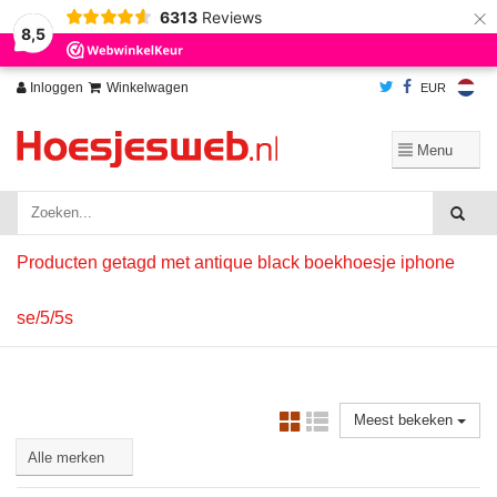
×
6313
Reviews
Wij slaan cookies op om onze website te verbeteren. Is dat akkoord?
Ja
8,5
Nee
Meer over cookies »
Inloggen
Winkelwagen
EUR
Producten getagd met antique black boekhoesje iphone
se/5/5s
Meest bekeken