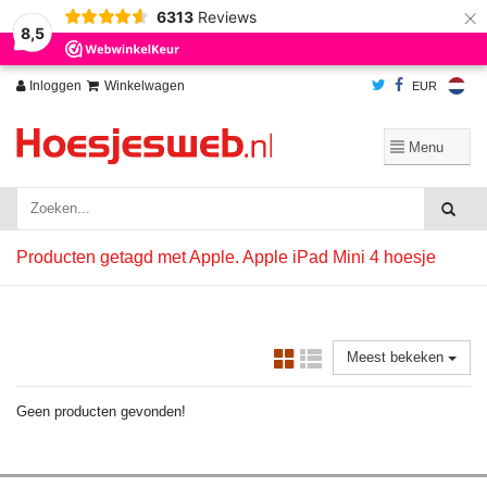
×
6313
Reviews
Wij slaan cookies op om onze website te verbeteren. Is dat akkoord?
Ja
8,5
Nee
Meer over cookies »
Inloggen
Winkelwagen
EUR
Producten getagd met Apple. Apple iPad Mini 4 hoesje
Meest bekeken
Geen producten gevonden!