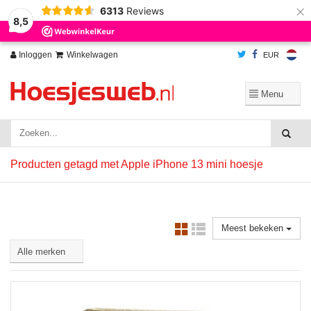
×
6313
Reviews
Wij slaan cookies op om onze website te verbeteren. Is dat akkoord?
Ja
8,5
Nee
Meer over cookies »
Inloggen
Winkelwagen
EUR
Producten getagd met Apple iPhone 13 mini hoesje
Meest bekeken