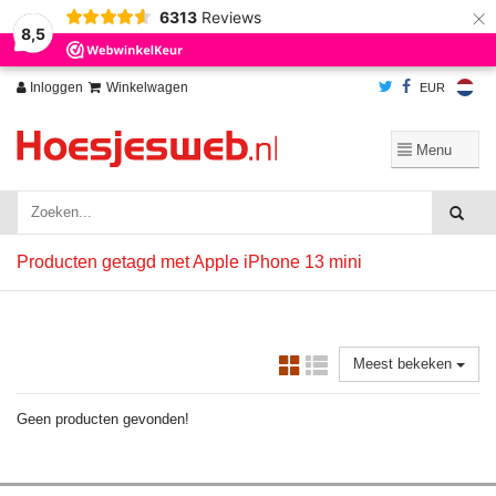
×
6313
Reviews
Wij slaan cookies op om onze website te verbeteren. Is dat akkoord?
Ja
8,5
Nee
Meer over cookies »
Inloggen
Winkelwagen
EUR
Producten getagd met Apple iPhone 13 mini
Meest bekeken
Geen producten gevonden!