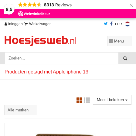
×
6313
Reviews
Wij slaan cookies op om onze website te verbeteren. Is dat akkoord?
Ja
8,5
Nee
Meer over cookies »
Inloggen
Winkelwagen
EUR
Producten getagd met Apple iphone 13
Meest bekeken