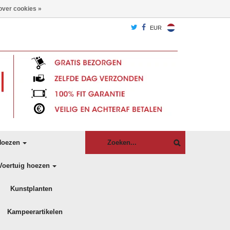
over cookies »
EUR
oezen
Voertuig hoezen
Kunstplanten
Kampeerartikelen