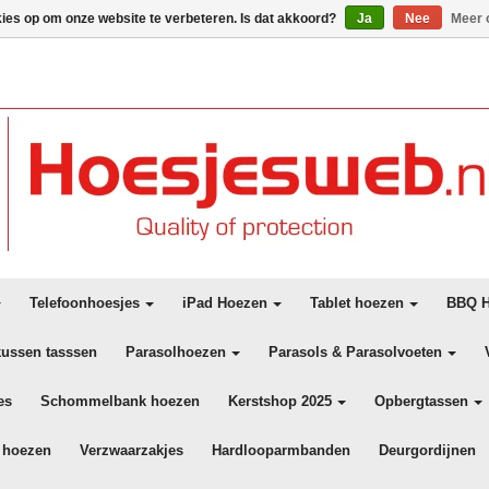
kies op om onze website te verbeteren. Is dat akkoord?
Ja
Nee
Meer 
Telefoonhoesjes
iPad Hoezen
Tablet hoezen
BBQ H
kussen tasssen
Parasolhoezen
Parasols & Parasolvoeten
es
Schommelbank hoezen
Kerstshop 2025
Opbergtassen
 hoezen
Verzwaarzakjes
Hardlooparmbanden
Deurgordijnen