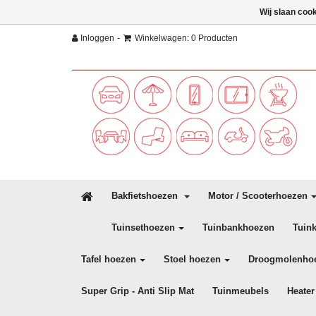
Wij slaan coo
-
Inloggen
Winkelwagen: 0 Producten
Bakfietshoezen
Motor / Scooterhoezen
Tuinsethoezen
Tuinbankhoezen
Tuin
Tafel hoezen
Stoel hoezen
Droogmolenho
Super Grip - Anti Slip Mat
Tuinmeubels
Heater