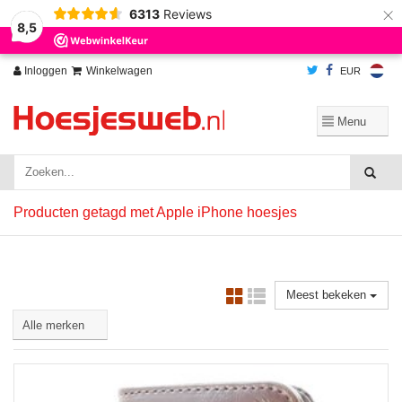
×
6313
Reviews
Wij slaan cookies op om onze website te verbeteren. Is dat akkoord?
Ja
8,5
Nee
Meer over cookies »
Inloggen
Winkelwagen
EUR
Producten getagd met Apple iPhone hoesjes
Meest bekeken