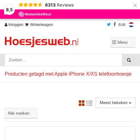
×
6313
Reviews
Wij slaan cookies op om onze website te verbeteren. Is dat akkoord?
Ja
8,5
Nee
Meer over cookies »
Inloggen
Winkelwagen
EUR
Producten getagd met Apple iPhone X/XS telefoonhoesje
Meest bekeken