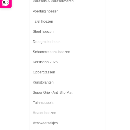
Parasols & Parasolvoeten
8,5
Voertuig hoezen
Tafel hoezen
Stoel hoezen
Droogmolenhoes
Schommelbank hoezen
Kerstshop 2025
Opbergtassen
Kunstplanten
Super Grip - Anti Slip Mat
Tuinmeubels
Heater hoezen
Verzwaarzakjes