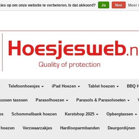
kies op om onze website te verbeteren. Is dat akkoord?
Ja
Nee
Meer 
Telefoonhoesjes
iPad Hoezen
Tablet hoezen
BBQ H
kussen tasssen
Parasolhoezen
Parasols & Parasolvoeten
es
Schommelbank hoezen
Kerstshop 2025
Opbergtassen
 hoezen
Verzwaarzakjes
Hardlooparmbanden
Deurgordijnen