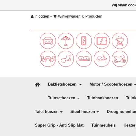
Wij slaan coo
-
Inloggen
Winkelwagen: 0 Producten
Bakfietshoezen
Motor / Scooterhoezen
Tuinsethoezen
Tuinbankhoezen
Tuin
Tafel hoezen
Stoel hoezen
Droogmolenho
Super Grip - Anti Slip Mat
Tuinmeubels
Heater