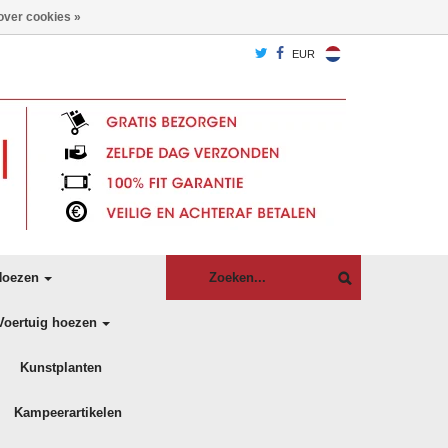
over cookies »
EUR
oezen
Voertuig hoezen
Kunstplanten
Kampeerartikelen