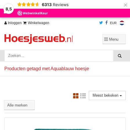
×
6313
Reviews
Wij slaan cookies op om onze website te verbeteren. Is dat akkoord?
Ja
8,5
Nee
Meer over cookies »
Inloggen
Winkelwagen
EUR
Producten getagd met Aquablauw hoesje
Meest bekeken