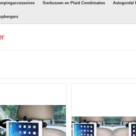
ampingaccessoires
Sierkussen en Plaid Combinaties
Autogordel
opbergers
er