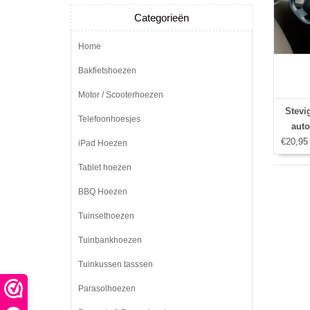
Categorieën
Home
Bakfietshoezen
Motor / Scooterhoezen
Stevi
Telefoonhoesjes
auto
€20,95
houder
iPad Hoezen
Tablet hoezen
BBQ Hoezen
Tuinsethoezen
Tuinbankhoezen
Tuinkussen tasssen
Parasolhoezen