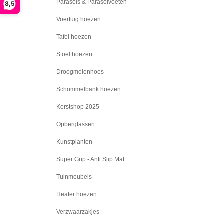
Parasols & Parasolvoeten
8,5
Voertuig hoezen
Tafel hoezen
Stoel hoezen
Droogmolenhoes
Schommelbank hoezen
Kerstshop 2025
Opbergtassen
Kunstplanten
Super Grip - Anti Slip Mat
Tuinmeubels
Heater hoezen
Verzwaarzakjes