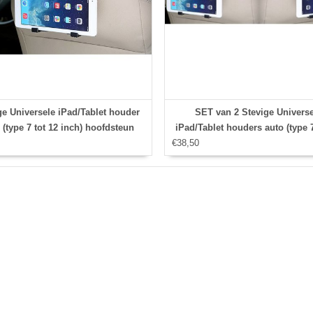
ge Universele iPad/Tablet houder
SET van 2 Stevige Univers
 (type 7 tot 12 inch) hoofdsteun
iPad/Tablet houders auto (type 7
 360 graden draaibaar Met Stylus
€38,50
inch) hoofdsteun houders inclu
pen, Hoesjes apple iPad
Stylus Pennen, geschikt voor 
apple iPad