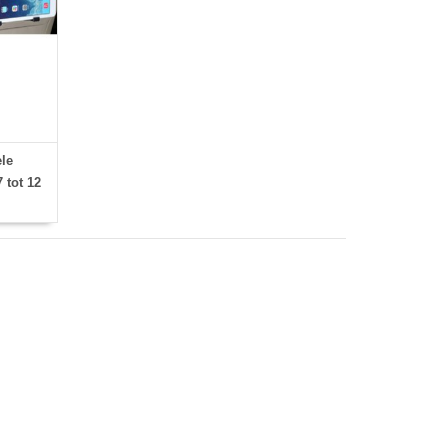
ele
 tot 12
sief 2
hoesjes