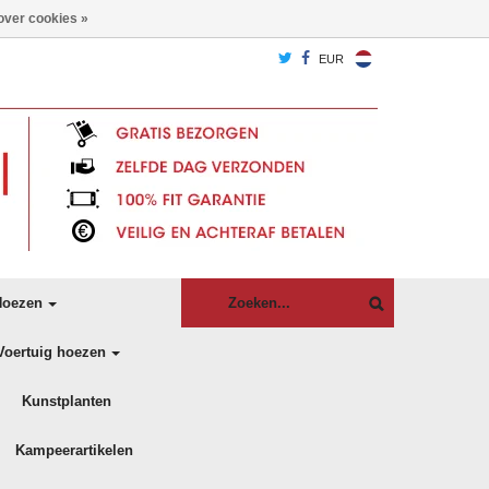
over cookies »
EUR
oezen
Voertuig hoezen
Kunstplanten
Kampeerartikelen