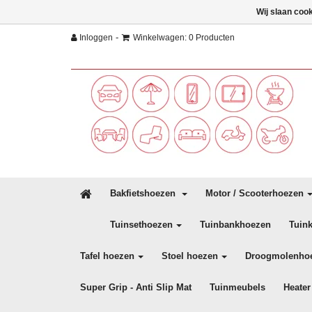
Wij slaan coo
-
Inloggen
Winkelwagen: 0 Producten
Bakfietshoezen
Motor / Scooterhoezen
Tuinsethoezen
Tuinbankhoezen
Tuin
Tafel hoezen
Stoel hoezen
Droogmolenho
Super Grip - Anti Slip Mat
Tuinmeubels
Heater