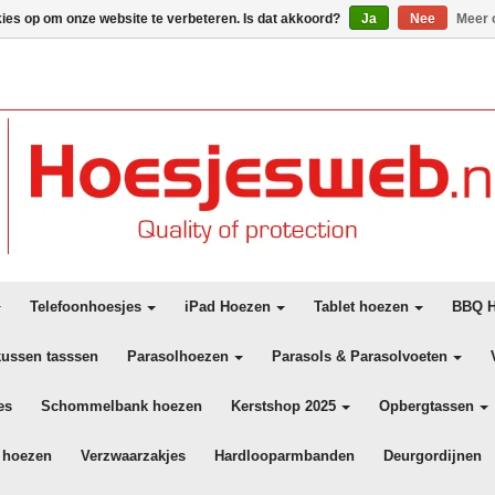
kies op om onze website te verbeteren. Is dat akkoord?
Ja
Nee
Meer 
Telefoonhoesjes
iPad Hoezen
Tablet hoezen
BBQ H
kussen tasssen
Parasolhoezen
Parasols & Parasolvoeten
es
Schommelbank hoezen
Kerstshop 2025
Opbergtassen
 hoezen
Verzwaarzakjes
Hardlooparmbanden
Deurgordijnen