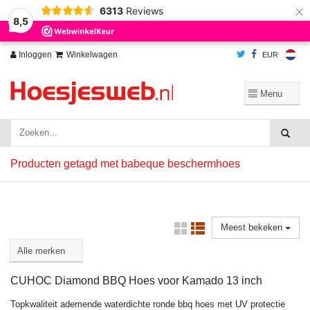
×
6313
Reviews
Wij slaan cookies op om onze website te verbeteren. Is dat akkoord?
Ja
8,5
Nee
Meer over cookies »
Inloggen
Winkelwagen
EUR
Producten getagd met babeque beschermhoes
Meest bekeken
CUHOC Diamond BBQ Hoes voor Kamado 13 inch
Topkwaliteit ademende waterdichte ronde bbq hoes met UV protectie