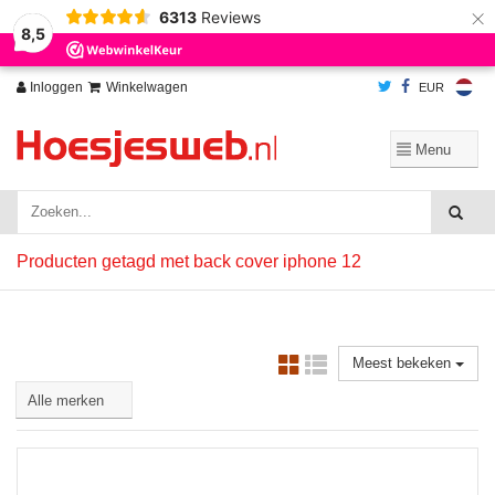
×
6313
Reviews
Wij slaan cookies op om onze website te verbeteren. Is dat akkoord?
Ja
8,5
Nee
Meer over cookies »
Inloggen
Winkelwagen
EUR
Producten getagd met back cover iphone 12
Meest bekeken