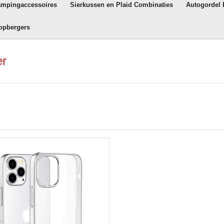
ampingaccessoires
Sierkussen en Plaid Combinaties
Autogordel
opbergers
er