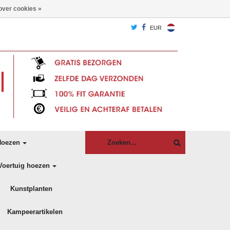
over cookies »
EUR
oezen
Voertuig hoezen
Kunstplanten
Kampeerartikelen