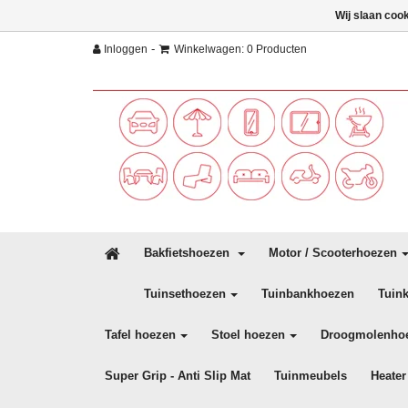
Wij slaan coo
-
Inloggen
Winkelwagen: 0 Producten
Bakfietshoezen
Motor / Scooterhoezen
Tuinsethoezen
Tuinbankhoezen
Tuin
Tafel hoezen
Stoel hoezen
Droogmolenho
Super Grip - Anti Slip Mat
Tuinmeubels
Heater