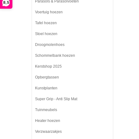
Parasols & Parasolvoeten
8,5
Voertuig hoezen
Tafel hoezen
Stoel hoezen
Droogmolenhoes
Schommelbank hoezen
Kerstshop 2025
Opbergtassen
Kunstplanten
Super Grip - Anti Slip Mat
Tuinmeubels
Heater hoezen
Verzwaarzakjes