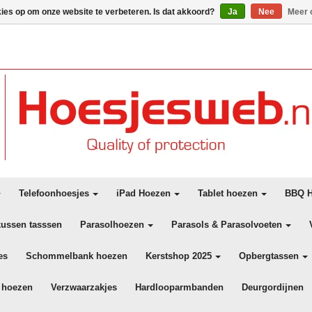
kies op om onze website te verbeteren. Is dat akkoord?
Ja
Nee
Meer 
Telefoonhoesjes
iPad Hoezen
Tablet hoezen
BBQ H
kussen tasssen
Parasolhoezen
Parasols & Parasolvoeten
es
Schommelbank hoezen
Kerstshop 2025
Opbergtassen
 hoezen
Verzwaarzakjes
Hardlooparmbanden
Deurgordijnen