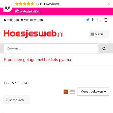
×
6313
Reviews
Wij slaan cookies op om onze website te verbeteren. Is dat akkoord?
Ja
8,5
Nee
Meer over cookies »
Inloggen
Winkelwagen
EUR
Producten getagd met bakfiets pyama
/
/
/
12
15
18
24
Meest bekeken