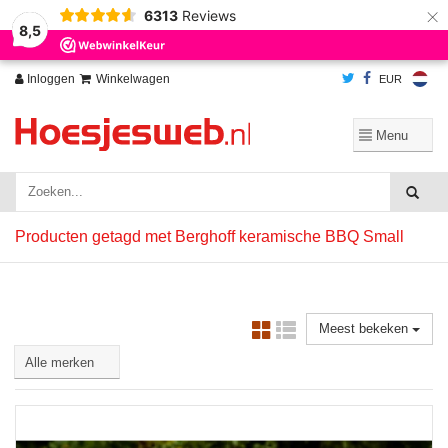
×
6313
Reviews
Wij slaan cookies op om onze website te verbeteren. Is dat akkoord?
Ja
8,5
Nee
Meer over cookies »
Inloggen
Winkelwagen
EUR
Producten getagd met Berghoff keramische BBQ Small
Meest bekeken