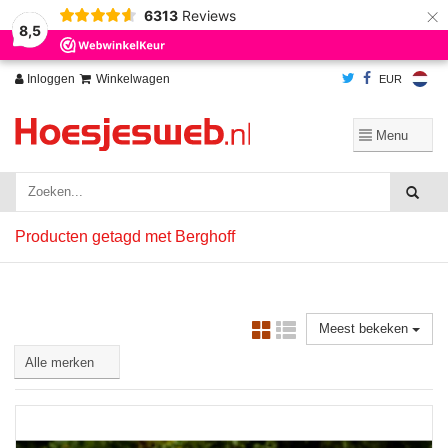
×
6313
Reviews
Wij slaan cookies op om onze website te verbeteren. Is dat akkoord?
Ja
8,5
Nee
Meer over cookies »
Inloggen
Winkelwagen
EUR
Producten getagd met Berghoff
Meest bekeken