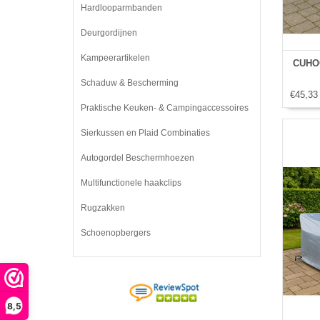
Hardlooparmbanden
Deurgordijnen
Kampeerartikelen
CUHOC
Schaduw & Bescherming
€45,33
Praktische Keuken- & Campingaccessoires
Sierkussen en Plaid Combinaties
Autogordel Beschermhoezen
Multifunctionele haakclips
Rugzakken
Schoenopbergers
8,5