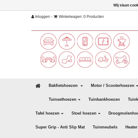
Wij slaan coo
-
Inloggen
Winkelwagen: 0 Producten
Bakfietshoezen
Motor / Scooterhoezen
Tuinsethoezen
Tuinbankhoezen
Tuin
Tafel hoezen
Stoel hoezen
Droogmolenho
Super Grip - Anti Slip Mat
Tuinmeubels
Heater