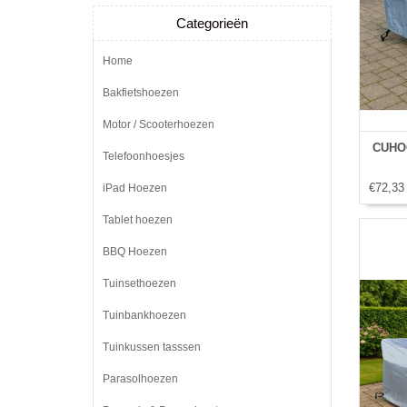
Categorieën
Home
Bakfietshoezen
Motor / Scooterhoezen
CUHOC
Telefoonhoesjes
€72,33
iPad Hoezen
Tablet hoezen
BBQ Hoezen
Tuinsethoezen
Tuinbankhoezen
Tuinkussen tasssen
Parasolhoezen