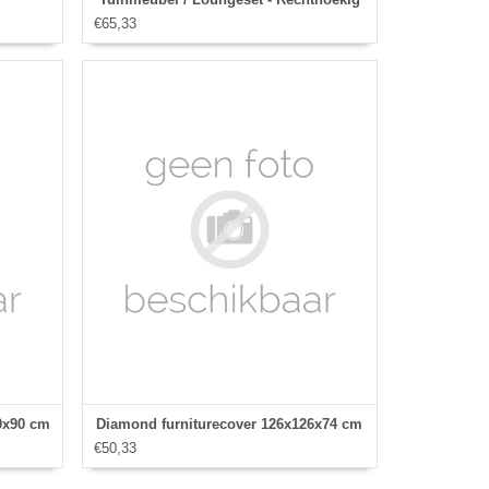
€65,33
215x170x80 cm
0x90 cm
Diamond furniturecover 126x126x74 cm
€50,33