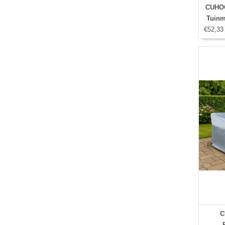
CUHOC
Tuinm
€52,33
C