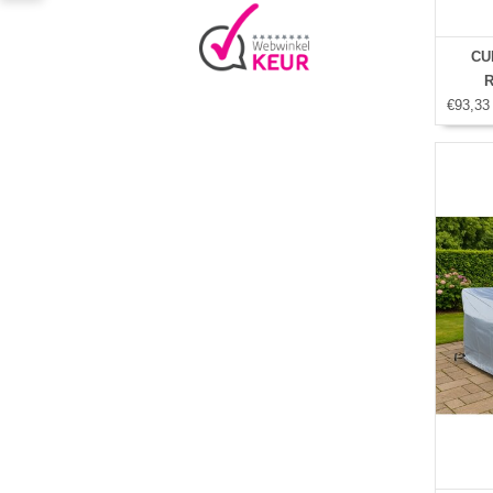
CU
R
€93,33