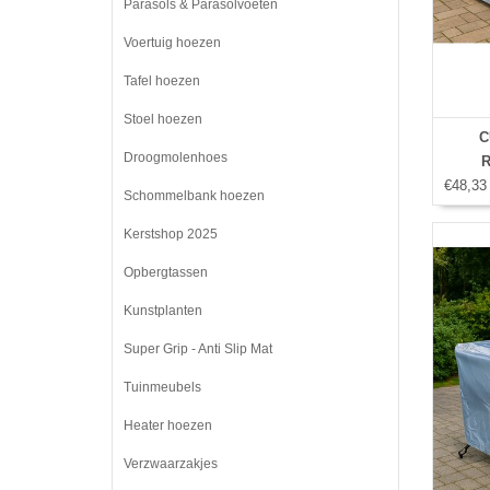
Parasols & Parasolvoeten
Voertuig hoezen
Tafel hoezen
Stoel hoezen
C
Droogmolenhoes
R
€48,33
Schommelbank hoezen
Kerstshop 2025
Opbergtassen
Kunstplanten
Super Grip - Anti Slip Mat
Tuinmeubels
Heater hoezen
Verzwaarzakjes