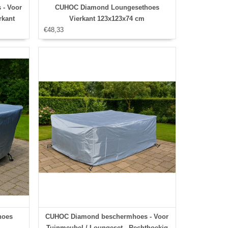
- Voor
CUHOC Diamond Loungesethoes
rkant
Vierkant 123x123x74 cm
€48,33
hoes
CUHOC Diamond beschermhoes - Voor
Tuinmeubel / Loungeset - Rechthoekig