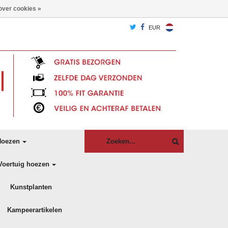
over cookies »
EUR
oezen
Voertuig hoezen
Kunstplanten
Kampeerartikelen