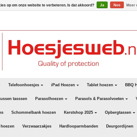
kies op om onze website te verbeteren. Is dat akkoord?
Ja
Nee
Meer 
Telefoonhoesjes
iPad Hoezen
Tablet hoezen
BBQ H
kussen tasssen
Parasolhoezen
Parasols & Parasolvoeten
es
Schommelbank hoezen
Kerstshop 2025
Opbergtassen
 hoezen
Verzwaarzakjes
Hardlooparmbanden
Deurgordijnen