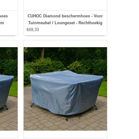
hoes
CUHOC Diamond beschermhoes - Voor
cm
Tuinmeubel / Loungeset - Rechthoekig
€69,33
215x170x100 cm