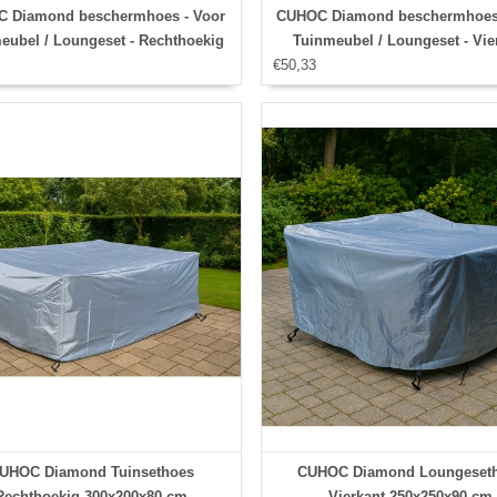
 Diamond beschermhoes - Voor
CUHOC Diamond beschermhoes 
eubel / Loungeset - Rechthoekig
Tuinmeubel / Loungeset - Vie
200x160x70 cm
€50,33
126x126x74 cm
UHOC Diamond Tuinsethoes
CUHOC Diamond Loungeset
Rechthoekig 300x200x80 cm
Vierkant 250x250x90 cm