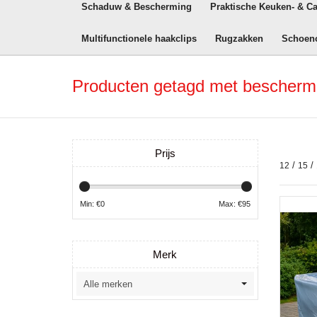
Schaduw & Bescherming
Praktische Keuken- & C
Multifunctionele haakclips
Rugzakken
Schoen
Producten getagd met bescher
Prijs
/
/
12
15
Min: €
0
Max: €
95
Merk