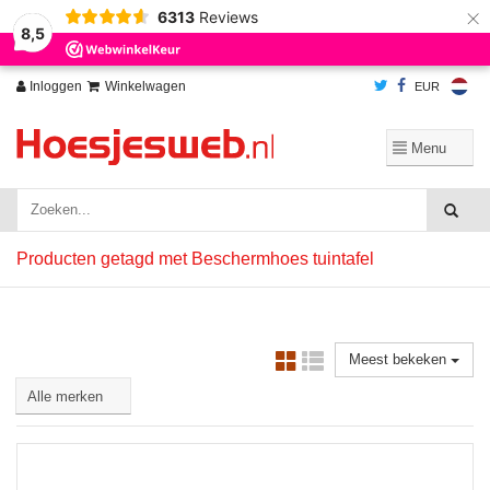
×
6313
Reviews
Wij slaan cookies op om onze website te verbeteren. Is dat akkoord?
Ja
8,5
Nee
Meer over cookies »
Inloggen
Winkelwagen
EUR
Producten getagd met Beschermhoes tuintafel
Meest bekeken