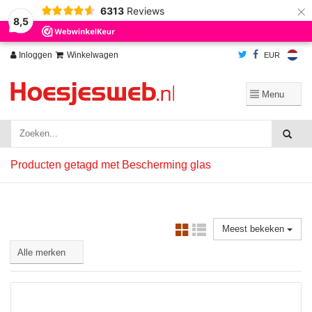
×
6313
Reviews
Wij slaan cookies op om onze website te verbeteren. Is dat akkoord?
Ja
8,5
Nee
Meer over cookies »
Inloggen
Winkelwagen
EUR
Producten getagd met Bescherming glas
Meest bekeken