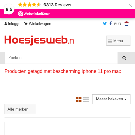
×
6313
Reviews
Wij slaan cookies op om onze website te verbeteren. Is dat akkoord?
Ja
8,5
Nee
Meer over cookies »
Inloggen
Winkelwagen
EUR
Producten getagd met bescherming iphone 11 pro max
Meest bekeken