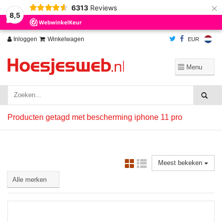
×
6313
Reviews
Wij slaan cookies op om onze website te verbeteren. Is dat akkoord?
Ja
8,5
Nee
Meer over cookies »
Inloggen
Winkelwagen
EUR
Producten getagd met bescherming iphone 11 pro
Meest bekeken