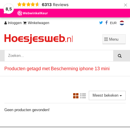
×
6313
Reviews
Wij slaan cookies op om onze website te verbeteren. Is dat akkoord?
Ja
8,5
Nee
Meer over cookies »
Inloggen
Winkelwagen
EUR
Producten getagd met Bescherming iphone 13 mini
Meest bekeken
Geen producten gevonden!