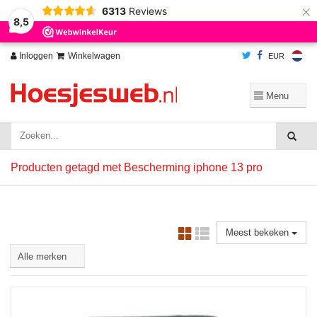
×
6313
Reviews
Wij slaan cookies op om onze website te verbeteren. Is dat akkoord?
Ja
8,5
Nee
Meer over cookies »
Inloggen
Winkelwagen
EUR
Producten getagd met Bescherming iphone 13 pro
Meest bekeken