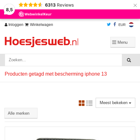
×
6313
Reviews
Wij slaan cookies op om onze website te verbeteren. Is dat akkoord?
Ja
8,5
Nee
Meer over cookies »
Inloggen
Winkelwagen
EUR
Producten getagd met bescherming iphone 13
Meest bekeken