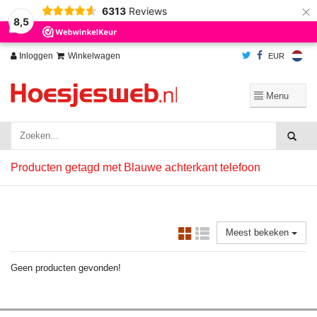
×
6313
Reviews
Wij slaan cookies op om onze website te verbeteren. Is dat akkoord?
Ja
8,5
Nee
Meer over cookies »
Inloggen
Winkelwagen
EUR
Producten getagd met Blauwe achterkant telefoon
Meest bekeken
Geen producten gevonden!