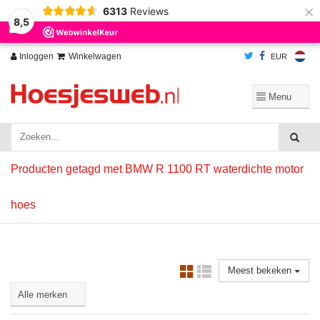
×
6313
Reviews
Wij slaan cookies op om onze website te verbeteren. Is dat akkoord?
Ja
8,5
Nee
Meer over cookies »
Inloggen
Winkelwagen
EUR
Producten getagd met BMW R 1100 RT waterdichte motor
hoes
Meest bekeken