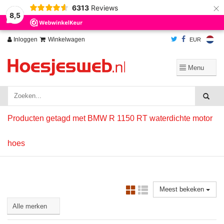
×
6313
Reviews
Wij slaan cookies op om onze website te verbeteren. Is dat akkoord?
Ja
8,5
Nee
Meer over cookies »
Inloggen
Winkelwagen
EUR
Producten getagd met BMW R 1150 RT waterdichte motor
hoes
Meest bekeken