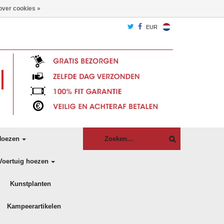
over cookies »
EUR
oezen
Voertuig hoezen
Kunstplanten
Kampeerartikelen