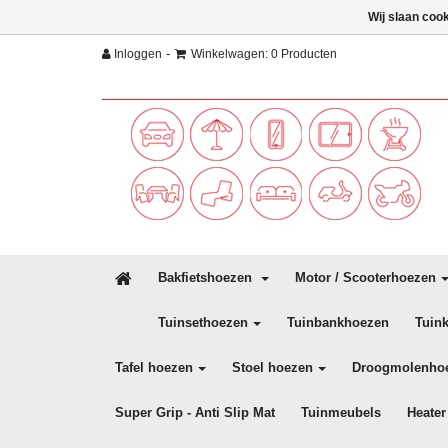
Wij slaan coo
-
Inloggen
Winkelwagen: 0 Producten
Bakfietshoezen
Motor / Scooterhoezen
Tuinsethoezen
Tuinbankhoezen
Tuin
Tafel hoezen
Stoel hoezen
Droogmolenho
Super Grip - Anti Slip Mat
Tuinmeubels
Heater