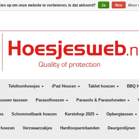
kies op om onze website te verbeteren. Is dat akkoord?
Ja
Nee
Meer 
Telefoonhoesjes
iPad Hoezen
Tablet hoezen
BBQ H
kussen tasssen
Parasolhoezen
Parasols & Parasolvoeten
es
Schommelbank hoezen
Kerstshop 2025
Opbergtassen
 hoezen
Verzwaarzakjes
Hardlooparmbanden
Deurgordijnen