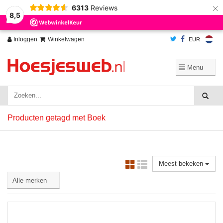
×
6313
Reviews
Wij slaan cookies op om onze website te verbeteren. Is dat akkoord?
Ja
8,5
Nee
Meer over cookies »
Inloggen
Winkelwagen
EUR
Producten getagd met Boek
Meest bekeken