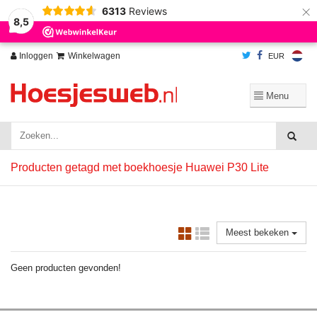
×
6313
Reviews
Wij slaan cookies op om onze website te verbeteren. Is dat akkoord?
Ja
8,5
Nee
Meer over cookies »
Inloggen
Winkelwagen
EUR
Producten getagd met boekhoesje Huawei P30 Lite
Meest bekeken
Geen producten gevonden!