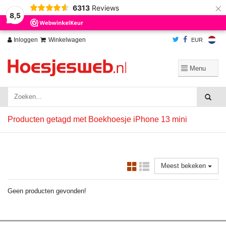
×
6313
Reviews
Wij slaan cookies op om onze website te verbeteren. Is dat akkoord?
Ja
8,5
Nee
Meer over cookies »
Inloggen
Winkelwagen
EUR
Producten getagd met Boekhoesje iPhone 13 mini
Meest bekeken
Geen producten gevonden!