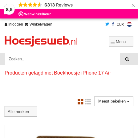
×
6313
Reviews
Wij slaan cookies op om onze website te verbeteren. Is dat akkoord?
Ja
8,5
Nee
Meer over cookies »
Inloggen
Winkelwagen
EUR
Producten getagd met Boekhoesje iPhone 17 Air
Meest bekeken