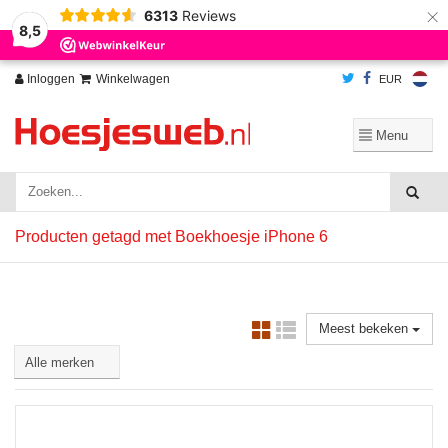
×
6313
Reviews
Wij slaan cookies op om onze website te verbeteren. Is dat akkoord?
Ja
8,5
Nee
Meer over cookies »
Inloggen
Winkelwagen
EUR
Producten getagd met Boekhoesje iPhone 6
Meest bekeken