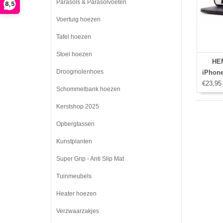
Parasols & Parasolvoeten
8,5
Voertuig hoezen
Tafel hoezen
Stoel hoezen
HEM
Droogmolenhoes
iPhone
€23,95
Schommelbank hoezen
Kerstshop 2025
Opbergtassen
Kunstplanten
Super Grip - Anti Slip Mat
Tuinmeubels
Heater hoezen
Verzwaarzakjes