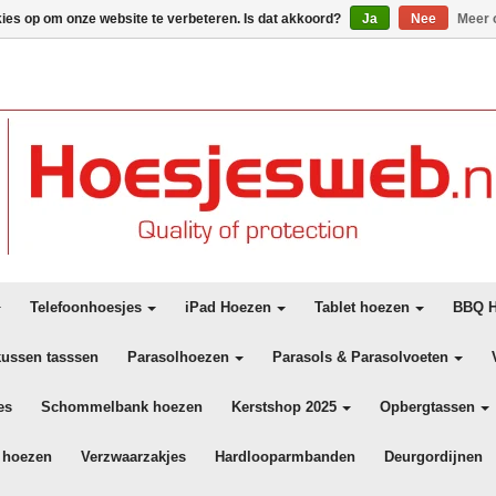
kies op om onze website te verbeteren. Is dat akkoord?
Ja
Nee
Meer 
Telefoonhoesjes
iPad Hoezen
Tablet hoezen
BBQ H
kussen tasssen
Parasolhoezen
Parasols & Parasolvoeten
es
Schommelbank hoezen
Kerstshop 2025
Opbergtassen
 hoezen
Verzwaarzakjes
Hardlooparmbanden
Deurgordijnen