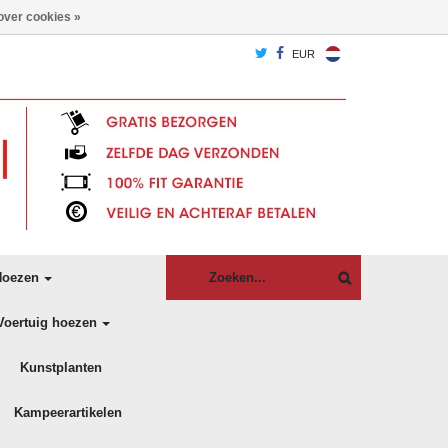
over cookies »
EUR
oezen
Voertuig hoezen
Kunstplanten
Kampeerartikelen