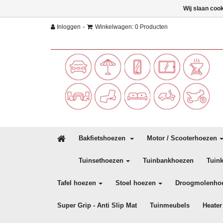
Wij slaan coo
-
Inloggen
Winkelwagen: 0 Producten
Bakfietshoezen
Motor / Scooterhoezen
Tuinsethoezen
Tuinbankhoezen
Tuin
Tafel hoezen
Stoel hoezen
Droogmolenho
Super Grip - Anti Slip Mat
Tuinmeubels
Heater