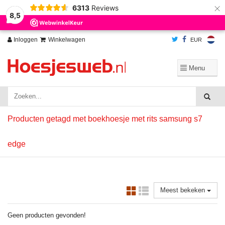
×
6313
Reviews
Wij slaan cookies op om onze website te verbeteren. Is dat akkoord?
Ja
8,5
Nee
Meer over cookies »
Inloggen
Winkelwagen
EUR
Producten getagd met boekhoesje met rits samsung s7
edge
Meest bekeken
Geen producten gevonden!