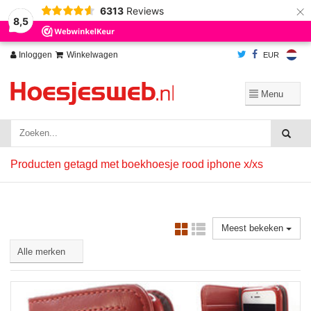
×
6313
Reviews
Wij slaan cookies op om onze website te verbeteren. Is dat akkoord?
Ja
8,5
Nee
Meer over cookies »
Inloggen
Winkelwagen
EUR
Producten getagd met boekhoesje rood iphone x/xs
Meest bekeken