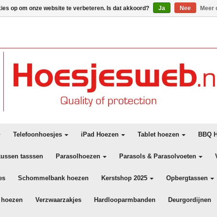
kies op om onze website te verbeteren. Is dat akkoord?
Ja
Nee
Meer 
Telefoonhoesjes
iPad Hoezen
Tablet hoezen
BBQ H
kussen tasssen
Parasolhoezen
Parasols & Parasolvoeten
es
Schommelbank hoezen
Kerstshop 2025
Opbergtassen
 hoezen
Verzwaarzakjes
Hardlooparmbanden
Deurgordijnen