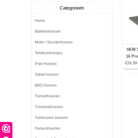
Categorieën
Home
Bakfietshoezen
Motor / Scooterhoezen
HEM S
Telefoonhoesjes
16 Pro
€24,99
met 
iPad Hoezen
Port
Tablet hoezen
BBQ Hoezen
Tuinsethoezen
Tuinbankhoezen
Tuinkussen tasssen
Parasolhoezen