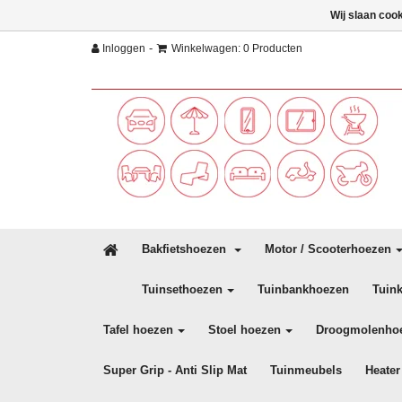
Wij slaan coo
-
Inloggen
Winkelwagen: 0 Producten
Bakfietshoezen
Motor / Scooterhoezen
Tuinsethoezen
Tuinbankhoezen
Tuin
Tafel hoezen
Stoel hoezen
Droogmolenho
Super Grip - Anti Slip Mat
Tuinmeubels
Heater