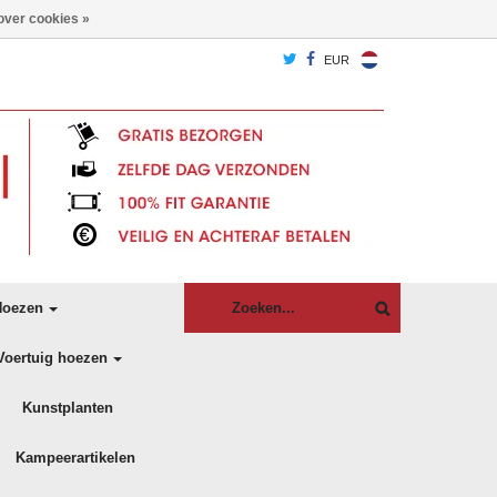
over cookies »
EUR
oezen
Voertuig hoezen
Kunstplanten
Kampeerartikelen