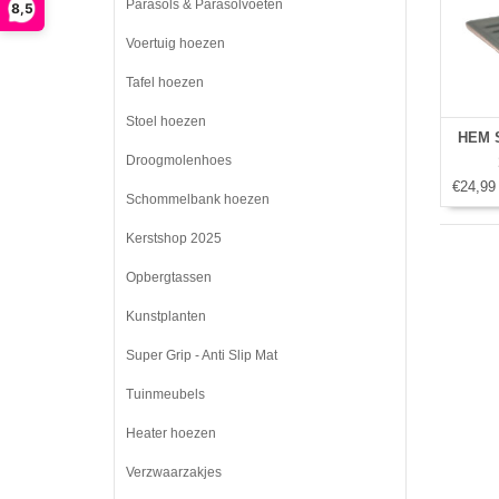
Parasols & Parasolvoeten
8,5
Voertuig hoezen
Tafel hoezen
Stoel hoezen
HEM S
Droogmolenhoes
€24,99
p
Schommelbank hoezen
Port
Kerstshop 2025
Opbergtassen
Kunstplanten
Super Grip - Anti Slip Mat
Tuinmeubels
Heater hoezen
Verzwaarzakjes