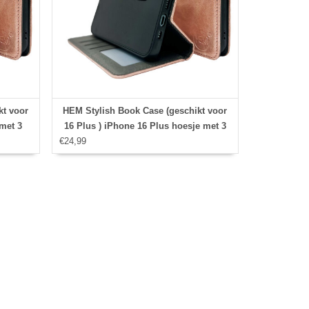
kt voor
HEM Stylish Book Case (geschikt voor
met 3
16 Plus ) iPhone 16 Plus hoesje met 3
 -
€24,99
pasjesuitsnedes + fotovakje -
uder -
Portemonneehoesje - pasjeshouder -
Rose Gold