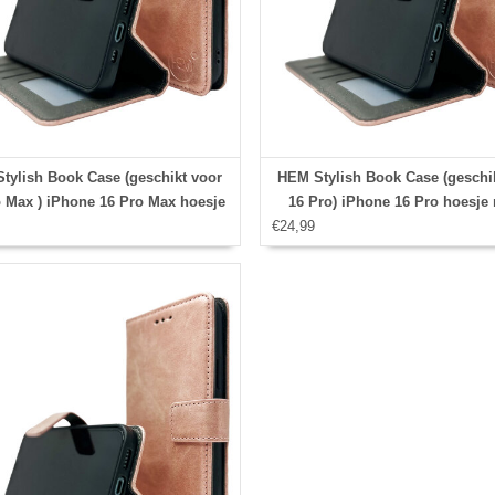
tylish Book Case (geschikt voor
HEM Stylish Book Case (geschi
 Max ) iPhone 16 Pro Max hoesje
16 Pro) iPhone 16 Pro hoesje 
3 pasjesuitsnedes + fotovakje -
€24,99
pasjesuitsnedes + fotovakje
emonneehoesje - pasjeshouder -
Portemonneehoesje - pasjesho
Rose Gold
Rose Gold